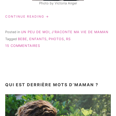
Photo by Victoria Anger
« MES
CONTINUE READING
ENFANTS,
LES
RÉSEAUX
Posted in
UN PEU DE MOI
,
J'RACONTE MA VIE DE MAMAN
SOCIAUX
Tagged
BEBE
,
ENFANTS
,
PHOTOS
,
RS
ET
SUR
MES
15 COMMENTAIRES
PHOTOS… »
MES
ENFANTS,
LES
RÉSEAUX
SOCIAUX
ET
MES
QUI EST DERRIÈRE MOTS D’MAMAN ?
PHOTOS…