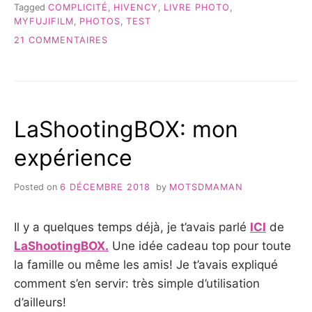
Tagged
COMPLICITÉ
,
HIVENCY
,
LIVRE PHOTO
,
UN
MYFUJIFILM
,
PHOTOS
,
TEST
LIVRE
TENDANCE »
SUR
21 COMMENTAIRES
LEUR
COMPLICITÉ
EN
PHOTOS
GRÂCE
LaShootingBOX: mon
À
UN
expérience
LIVRE
TENDANCE
Posted on
6 DÉCEMBRE 2018
by
MOTSDMAMAN
Il y a quelques temps déjà, je t’avais parlé
ICI
de
LaShootingBOX.
Une idée cadeau top pour toute
la famille ou même les amis! Je t’avais expliqué
comment s’en servir: très simple d’utilisation
d’ailleurs!