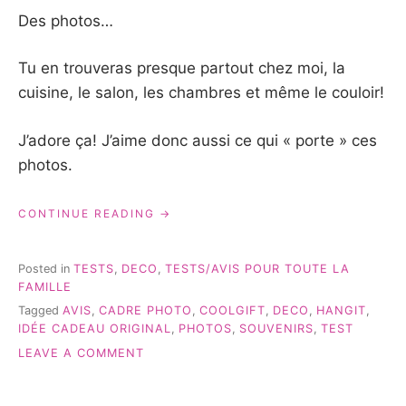
Des photos…
Tu en trouveras presque partout chez moi, la
cuisine, le salon, les chambres et même le couloir!
J’adore ça! J’aime donc aussi ce qui « porte » ces
photos.
« DES
CONTINUE READING
SOUVENIRS
À
ACCROCHER…
Posted in
TESTS
,
DECO
,
TESTS/AVIS POUR TOUTE LA
#DÉCO »
FAMILLE
Tagged
AVIS
,
CADRE PHOTO
,
COOLGIFT
,
DECO
,
HANGIT
,
IDÉE CADEAU ORIGINAL
,
PHOTOS
,
SOUVENIRS
,
TEST
ON
LEAVE A COMMENT
DES
SOUVENIRS