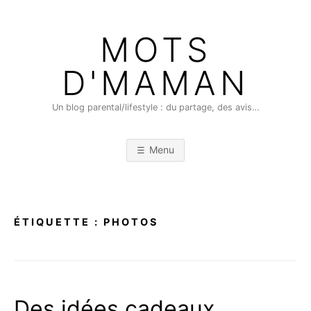
Skip
to
MOTS
content
D'MAMAN
Un blog parental/lifestyle : du partage, des avis…
Menu
ÉTIQUETTE :
PHOTOS
Des idées cadeaux