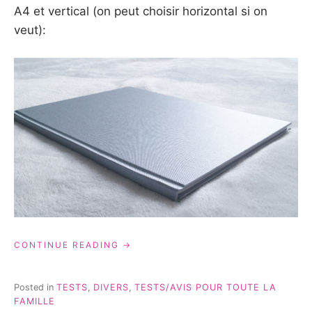
A4 et vertical (on peut choisir horizontal si on
veut):
« LEUR
CONTINUE READING
COMPLICITÉ
EN
PHOTOS
Posted in
TESTS
,
DIVERS
,
TESTS/AVIS POUR TOUTE LA
GRÂCE
FAMILLE
À