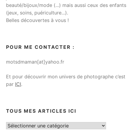
beauté/bijoux/mode (...) mais aussi ceux des enfants
(jeux, soins, puériculture...).
Belles découvertes à vous !
POUR ME CONTACTER :
motsdmaman[at]yahoo.fr
Et pour découvrir mon univers de photographe c’est
par
ICI
.
TOUS MES ARTICLES ICI
Tous
mes