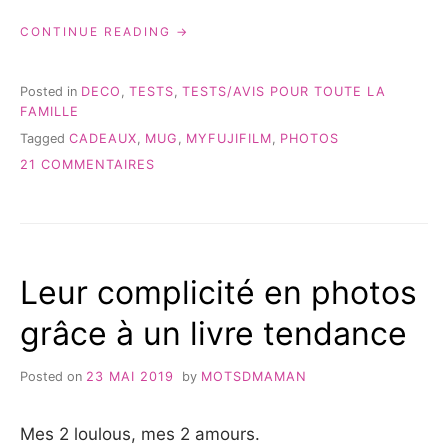
« DES
CONTINUE READING
IDÉES
CADEAUX
MYFUJIFILM
Posted in
DECO
,
TESTS
,
TESTS/AVIS POUR TOUTE LA
POUR
FAMILLE
NOËL »
Tagged
CADEAUX
,
MUG
,
MYFUJIFILM
,
PHOTOS
SUR
21 COMMENTAIRES
DES
IDÉES
CADEAUX
MYFUJIFILM
POUR
Leur complicité en photos
NOËL
grâce à un livre tendance
Posted on
23 MAI 2019
by
MOTSDMAMAN
Mes 2 loulous, mes 2 amours.