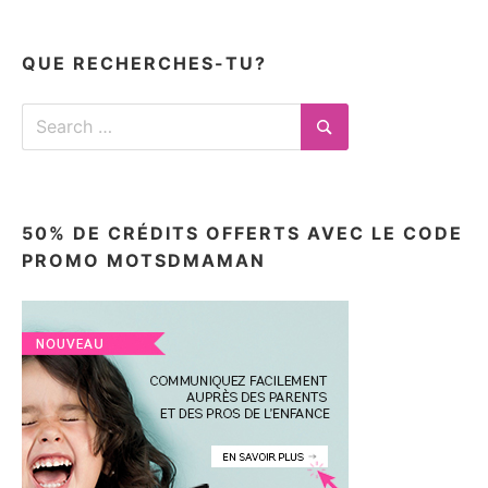
articles
ici
QUE RECHERCHES-TU?
Search
for:
Search
50% DE CRÉDITS OFFERTS AVEC LE CODE
PROMO MOTSDMAMAN