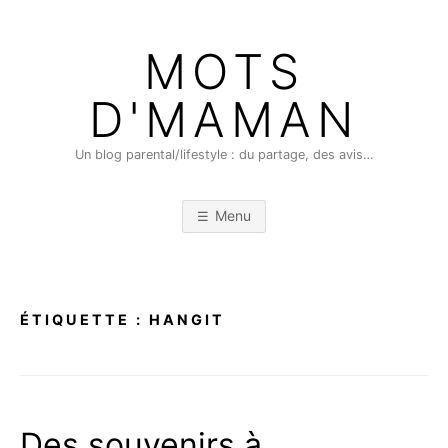
Skip
to
MOTS
content
D'MAMAN
Un blog parental/lifestyle : du partage, des avis…
Menu
ÉTIQUETTE :
HANGIT
Des souvenirs à