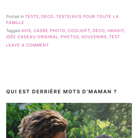
SOUVENIRS
À
ACCROCHER…
Posted in
TESTS
,
DECO
,
TESTS/AVIS POUR TOUTE LA
#DÉCO »
FAMILLE
Tagged
AVIS
,
CADRE PHOTO
,
COOLGIFT
,
DECO
,
HANGIT
,
IDÉE CADEAU ORIGINAL
,
PHOTOS
,
SOUVENIRS
,
TEST
ON
LEAVE A COMMENT
DES
SOUVENIRS
À
ACCROCHER…
#DÉCO
QUI EST DERRIÈRE MOTS D’MAMAN ?