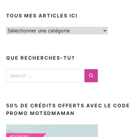
TOUS MES ARTICLES ICI
Tous
mes
articles
ici
QUE RECHERCHES-TU?
Search
for:
Search
50% DE CRÉDITS OFFERTS AVEC LE CODE
PROMO MOTSDMAMAN