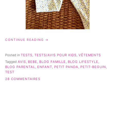
« UN
CONTINUE READING
PETIT
PANDA,
BY
Posted in
TESTS
,
TESTS/AVIS POUR KIDS
,
VÊTEMENTS
PETIT
Tagged
AVIS
,
BEBE
,
BLOG FAMILLE
,
BLOG LIFESTYLE
,
BEGUIN,
BLOG PARENTAL
,
ENFANT
,
PETIT PANDA
,
PETIT-BEGUIN
,
À
TEST
CROQUER! »
SUR
28 COMMENTAIRES
UN
PETIT
PANDA,
BY
PETIT
BEGUIN,
À