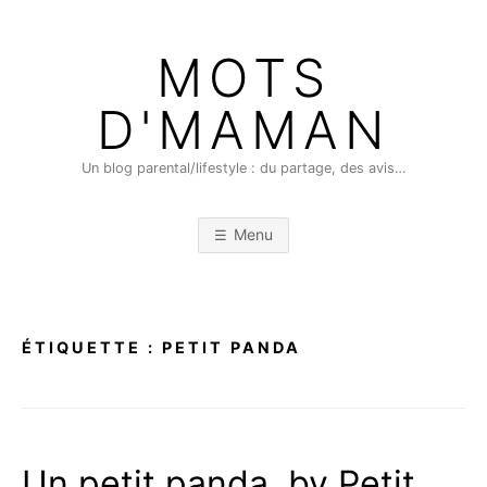
Skip
to
MOTS
content
D'MAMAN
Un blog parental/lifestyle : du partage, des avis…
Menu
ÉTIQUETTE :
PETIT PANDA
Un petit panda, by Petit