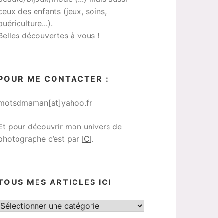
ceux des enfants (jeux, soins,
puériculture...).
Belles découvertes à vous !
POUR ME CONTACTER :
motsdmaman[at]yahoo.fr
Et pour découvrir mon univers de
photographe c’est par
ICI
.
TOUS MES ARTICLES ICI
Tous
mes