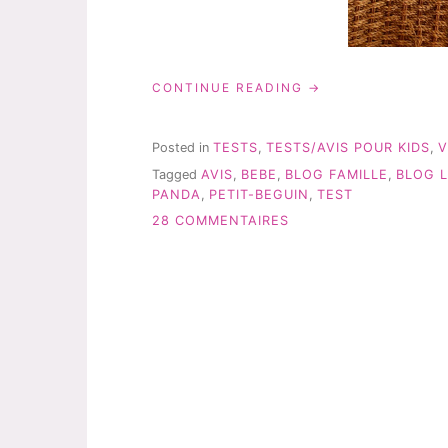
« UN
CONTINUE READING
PETIT
PANDA,
BY
Posted in
TESTS
,
TESTS/AVIS POUR KIDS
,
V
PETIT
Tagged
AVIS
,
BEBE
,
BLOG FAMILLE
,
BLOG L
BEGUIN,
PANDA
,
PETIT-BEGUIN
,
TEST
À
CROQUER! »
SUR
28 COMMENTAIRES
UN
PETIT
PANDA,
BY
PETIT
BEGUIN,
À
CROQUER!