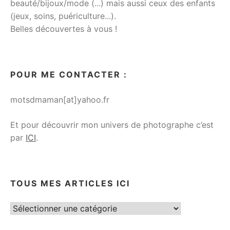
beauté/bijoux/mode (...) mais aussi ceux des enfants
(jeux, soins, puériculture...).
Belles découvertes à vous !
POUR ME CONTACTER :
motsdmaman[at]yahoo.fr
Et pour découvrir mon univers de photographe c’est
par
ICI
.
TOUS MES ARTICLES ICI
Tous
mes