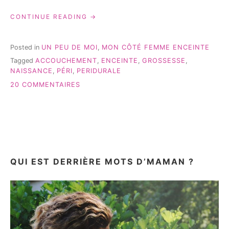
« ACCOUCHER
CONTINUE READING
SANS
PÉRIDURALE:
EST-
Posted in
UN PEU DE MOI
,
MON CÔTÉ FEMME ENCEINTE
CE
Tagged
ACCOUCHEMENT
,
ENCEINTE
,
GROSSESSE
,
POSSIBLE? »
NAISSANCE
,
PÉRI
,
PERIDURALE
SUR
20 COMMENTAIRES
ACCOUCHER
SANS
PÉRIDURALE:
EST-
CE
POSSIBLE?
QUI EST DERRIÈRE MOTS D’MAMAN ?