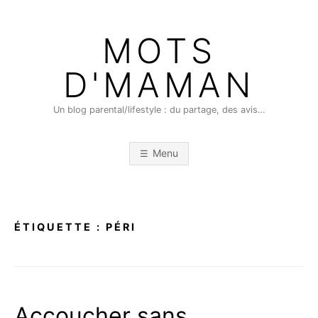
Skip
to
MOTS
content
D'MAMAN
Un blog parental/lifestyle : du partage, des avis…
Menu
ÉTIQUETTE :
PÉRI
Accoucher sans