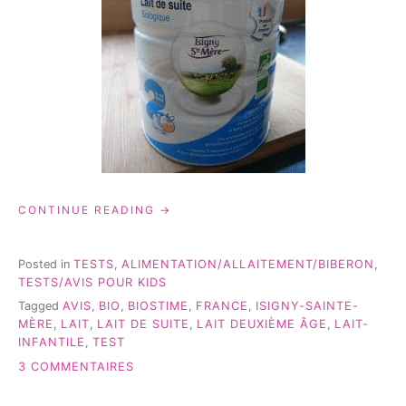
« BIOSTIME:
CONTINUE READING
BIBOU
A
TESTÉ
Posted in
TESTS
,
ALIMENTATION/ALLAITEMENT/BIBERON
,
LEUR
TESTS/AVIS POUR KIDS
LAIT
Tagged
AVIS
,
BIO
,
BIOSTIME
,
FRANCE
,
ISIGNY-SAINTE-
DE
MÈRE
,
LAIT
,
LAIT DE SUITE
,
LAIT DEUXIÈME ÂGE
,
LAIT-
SUITE
INFANTILE
,
TEST
BIO »
SUR
3 COMMENTAIRES
BIOSTIME:
BIBOU