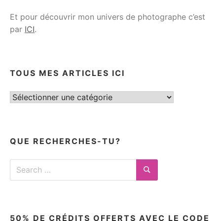
Et pour découvrir mon univers de photographe c’est
par
ICI
.
TOUS MES ARTICLES ICI
Tous
mes
articles
ici
QUE RECHERCHES-TU?
Search
for:
Search
50% DE CRÉDITS OFFERTS AVEC LE CODE