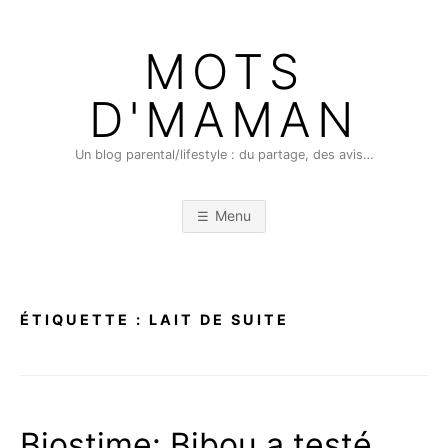
Skip
to
MOTS
content
D'MAMAN
Un blog parental/lifestyle : du partage, des avis…
Menu
ÉTIQUETTE :
LAIT DE SUITE
Biostime: Bibou a testé