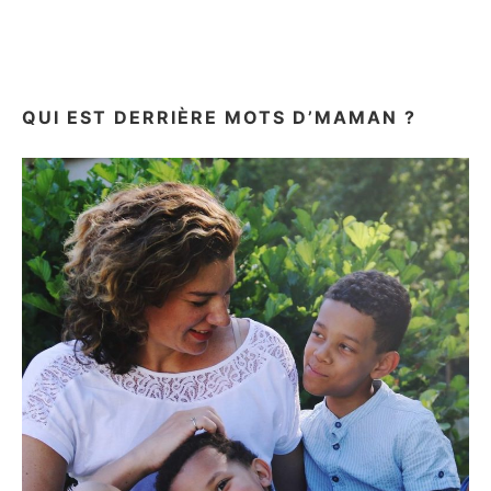
A
TESTÉ
LEUR
LAIT
DE
QUI EST DERRIÈRE MOTS D’MAMAN ?
SUITE
BIO