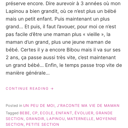
préserve encore. Dire aurevoir à 3 années où mon
Lapinou a bien grandit, où ce n’est plus un bébé
mais un petit enfant. Puis maintenant un plus
grand… Et puis, il faut l’avouer, pour moi ce n’est
pas facile d’être une maman plus « vieille », la
maman d’un grand, plus une jeune maman de
bébé. Certes il y a encore Bibou mais il va sur ses
2 ans, ça passe aussi très vite, c’est maintenant
un grand bébé… Enfin, le temps passe trop vite de
manière générale…
« LA
CONTINUE READING
FIN
D’UNE
ÈRE…
Posted in
UN PEU DE MOI
,
J'RACONTE MA VIE DE MAMAN
#JRACONTEMAVIEDEMAMAN »
Tagged
BEBE
,
CP
,
ECOLE
,
ENFANT
,
ÉVOLUER
,
GRANDE
SECTION
,
GRANDIR
,
LAPINOU
,
MATERNELLE
,
MOYENNE
SECTION
,
PETITE SECTION