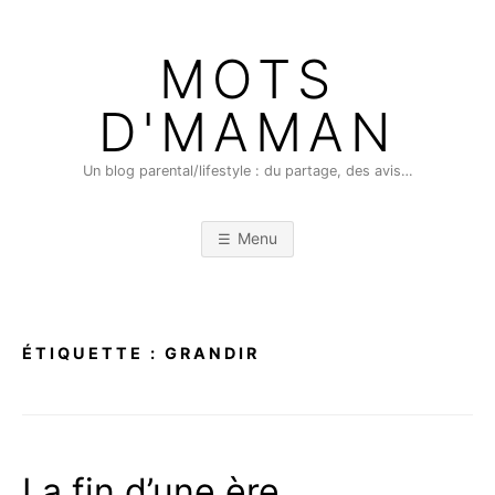
Skip
to
MOTS
content
D'MAMAN
Un blog parental/lifestyle : du partage, des avis…
Menu
ÉTIQUETTE :
GRANDIR
La fin d’une ère…