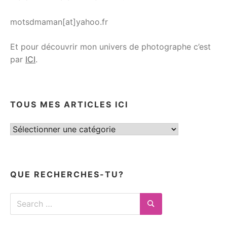
motsdmaman[at]yahoo.fr
Et pour découvrir mon univers de photographe c’est
par
ICI
.
TOUS MES ARTICLES ICI
Tous
mes
articles
ici
QUE RECHERCHES-TU?
Search
for:
Search