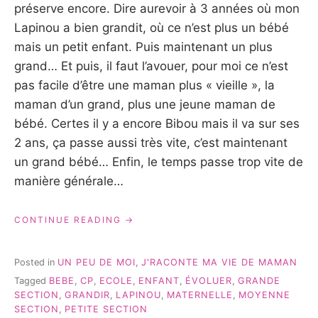
préserve encore. Dire aurevoir à 3 années où mon
Lapinou a bien grandit, où ce n’est plus un bébé
mais un petit enfant. Puis maintenant un plus
grand… Et puis, il faut l’avouer, pour moi ce n’est
pas facile d’être une maman plus « vieille », la
maman d’un grand, plus une jeune maman de
bébé. Certes il y a encore Bibou mais il va sur ses
2 ans, ça passe aussi très vite, c’est maintenant
un grand bébé… Enfin, le temps passe trop vite de
manière générale…
« LA
CONTINUE READING
FIN
D’UNE
ÈRE…
Posted in
UN PEU DE MOI
,
J'RACONTE MA VIE DE MAMAN
#JRACONTEMAVIEDEMAMAN »
Tagged
BEBE
,
CP
,
ECOLE
,
ENFANT
,
ÉVOLUER
,
GRANDE
SECTION
,
GRANDIR
,
LAPINOU
,
MATERNELLE
,
MOYENNE
SECTION
,
PETITE SECTION