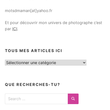
motsdmaman[at]yahoo.fr
Et pour découvrir mon univers de photographe c’est
par
ICI
.
TOUS MES ARTICLES ICI
Tous
mes
articles
ici
QUE RECHERCHES-TU?
Search
for:
Search