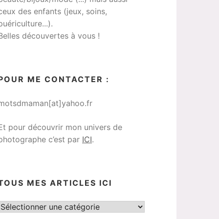
ceux des enfants (jeux, soins,
puériculture...).
Belles découvertes à vous !
POUR ME CONTACTER :
motsdmaman[at]yahoo.fr
Et pour découvrir mon univers de
photographe c’est par
ICI
.
TOUS MES ARTICLES ICI
Tous
mes