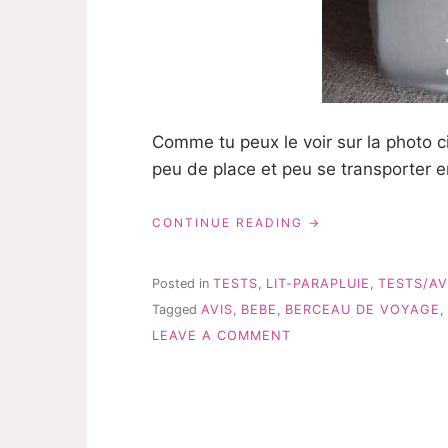
Comme tu peux le voir sur la photo ci-
peu de place et peu se transporter e
« DIONO:
CONTINUE READING
LE
BERCEAU
DE
Posted in
TESTS
,
LIT-PARAPLUIE
,
TESTS/AV
VOYAGE
Tagged
AVIS
,
BEBE
,
BERCEAU DE VOYAGE
,
–
ON
TEST
LEAVE A COMMENT
&
DIONO:
AVIS »
LE
BERCEAU
DE
VOYAGE