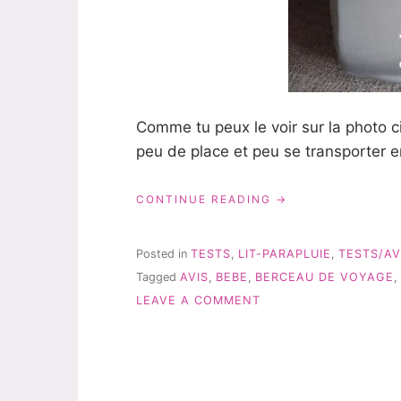
Comme tu peux le voir sur la photo ci-
peu de place et peu se transporter e
« DIONO:
CONTINUE READING
LE
BERCEAU
DE
Posted in
TESTS
,
LIT-PARAPLUIE
,
TESTS/AV
VOYAGE
Tagged
AVIS
,
BEBE
,
BERCEAU DE VOYAGE
,
–
ON
TEST
LEAVE A COMMENT
&
DIONO:
AVIS »
LE
BERCEAU
DE
VOYAGE