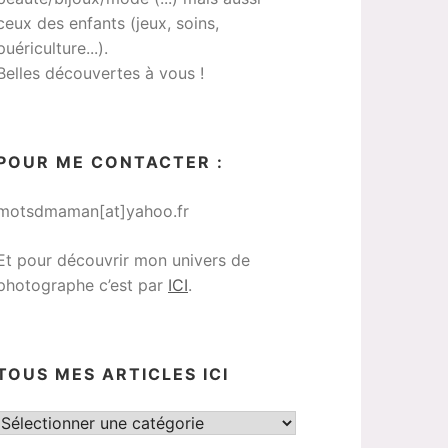
ceux des enfants (jeux, soins,
puériculture...).
Belles découvertes à vous !
POUR ME CONTACTER :
motsdmaman[at]yahoo.fr
Et pour découvrir mon univers de
photographe c’est par
ICI
.
TOUS MES ARTICLES ICI
Tous
mes