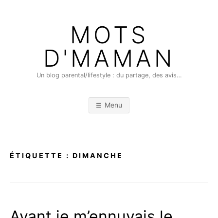
Skip
to
MOTS
content
D'MAMAN
Un blog parental/lifestyle : du partage, des avis…
Menu
ÉTIQUETTE :
DIMANCHE
Avant je m’ennuyais le