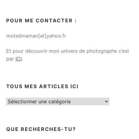
POUR ME CONTACTER :
motsdmaman[at]yahoo.fr
Et pour découvrir mon univers de photographe c’est
par
ICI
.
TOUS MES ARTICLES ICI
Tous
mes
articles
ici
QUE RECHERCHES-TU?