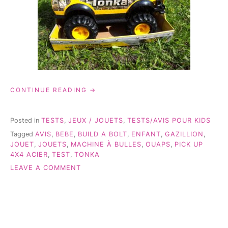
« JOUETS:
CONTINUE READING
3
NOUVEAUTÉS
QUE
Posted in
TESTS
,
JEUX / JOUETS
,
TESTS/AVIS POUR KIDS
LAPINOU
Tagged
AVIS
,
BEBE
,
BUILD A BOLT
,
ENFANT
,
GAZILLION
,
A
JOUET
,
JOUETS
,
MACHINE À BULLES
,
OUAPS
,
PICK UP
TESTÉ
4X4 ACIER
,
TEST
,
TONKA
(AVEC
BIBOU) »
ON
LEAVE A COMMENT
JOUETS:
3
NOUVEAUTÉS
QUE
LAPINOU