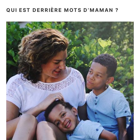
A
TESTÉ
QUI EST DERRIÈRE MOTS D’MAMAN ?
(AVEC
BIBOU)