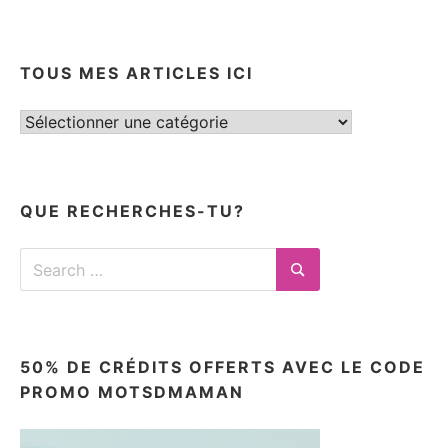
TOUS MES ARTICLES ICI
Tous
mes
articles
ici
QUE RECHERCHES-TU?
Search
for:
Search
50% DE CRÉDITS OFFERTS AVEC LE CODE
PROMO MOTSDMAMAN