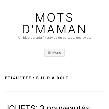
Skip
to
MOTS
content
D'MAMAN
Un blog parental/lifestyle : du partage, des avis…
Menu
ÉTIQUETTE :
BUILD A BOLT
JOUETS: 3 nouveautés