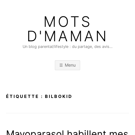
Skip
to
MOTS
content
D'MAMAN
Un blog parental/lifestyle : du partage, des avis…
Menu
ÉTIQUETTE :
BILBOKID
Mayoparasol habillent mes