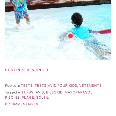
« MAYOPARASOL
CONTINUE READING
HABILLENT
MES
PETITS
Posted in
TESTS
,
TESTS/AVIS POUR KIDS
,
VÊTEMENTS
SURFEURS
Tagged
ANTI-UV
,
AVIS
,
BILBOKID
,
MAYOPARASOL
,
DU
PISCINE
,
PLAGE
,
SOLEIL
BASSIN! »
SUR
8 COMMENTAIRES
MAYOPARASOL
HABILLENT