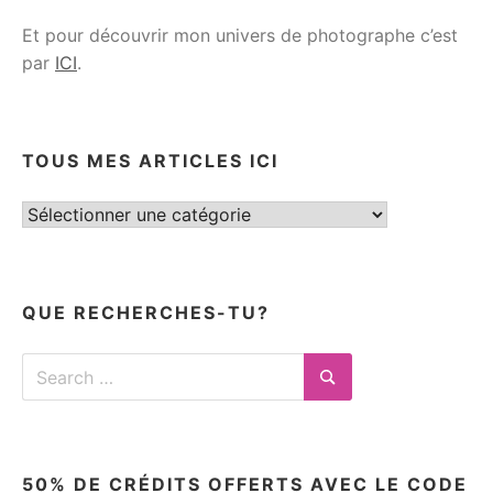
Et pour découvrir mon univers de photographe c’est
par
ICI
.
TOUS MES ARTICLES ICI
Tous
mes
articles
ici
QUE RECHERCHES-TU?
Search
for:
Search
50% DE CRÉDITS OFFERTS AVEC LE CODE