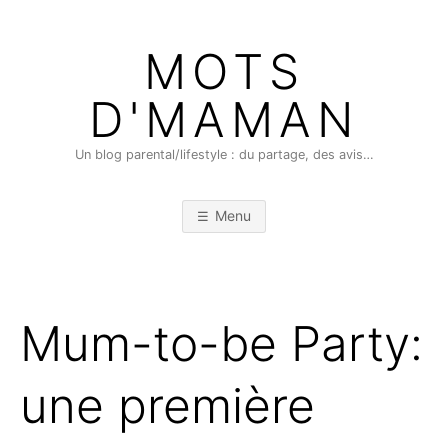
Skip
to
MOTS
content
D'MAMAN
Un blog parental/lifestyle : du partage, des avis…
Menu
Mum-to-be Party:
une première