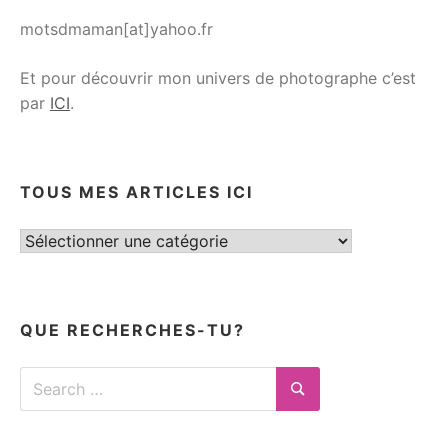
motsdmaman[at]yahoo.fr
Et pour découvrir mon univers de photographe c’est
par
ICI
.
TOUS MES ARTICLES ICI
Tous
mes
articles
ici
QUE RECHERCHES-TU?
Search
for:
Search