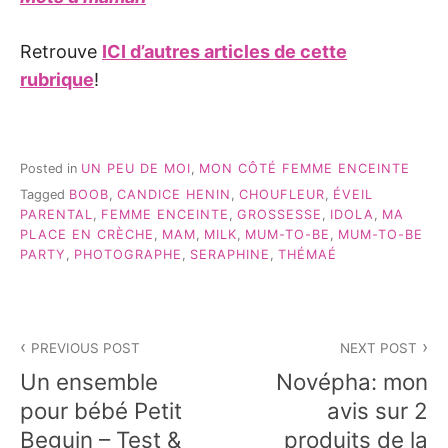
Retrouve
ICI d’autres articles de cette
rubrique
!
Posted in
UN PEU DE MOI
,
MON CÔTÉ FEMME ENCEINTE
Tagged
BOOB
,
CANDICE HENIN
,
CHOUFLEUR
,
ÉVEIL
PARENTAL
,
FEMME ENCEINTE
,
GROSSESSE
,
IDOLA
,
MA
PLACE EN CRÈCHE
,
MAM
,
MILK
,
MUM-TO-BE
,
MUM-TO-BE
PARTY
,
PHOTOGRAPHE
,
SERAPHINE
,
THÉMAÉ
Navigation
PREVIOUS POST
NEXT POST
de
Un ensemble
Novépha: mon
l’article
pour bébé Petit
avis sur 2
Beguin – Test &
produits de la