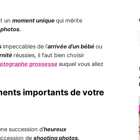
st un
moment unique
qui mérite
s photos.
s
impeccables de l’
arrivée d’un bébé
ou
rnité
réussies, il faut bien choisir
otographe grossesse
auquel vous allez
ments importants de votre
 une succession d’
heureux
succession de
shooting photos.