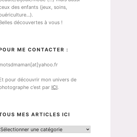
ceux des enfants (jeux, soins,
puériculture...).
Belles découvertes à vous !
POUR ME CONTACTER :
motsdmaman[at]yahoo.fr
Et pour découvrir mon univers de
photographe c’est par
ICI
.
TOUS MES ARTICLES ICI
Tous
mes