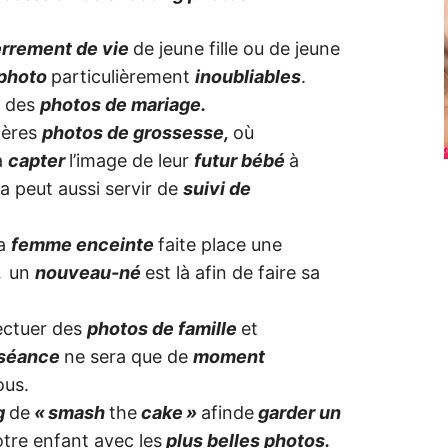
rrement de vie
de jeune fille ou de jeune
photo
particulièrement
inoubliables
.
n des
photos de mariage.
ières
photos de grossesse,
où
à
capter
l’image de leur
futur bébé
à
a peut aussi servir de
suivi de
la
femme enceinte
faite place une
,
un
nouveau-né
est là afin de faire sa
fectuer des
photos de famille
et
 séance
ne sera que de
moment
ous.
g
de
« smash
the
cake »
afinde
garder un
tre enfant avec les
plus belles photos.