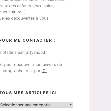
ceux des enfants (jeux, soins,
puériculture...).
Belles découvertes à vous !
POUR ME CONTACTER :
motsdmaman[at]yahoo.fr
Et pour découvrir mon univers de
photographe c’est par
ICI
.
TOUS MES ARTICLES ICI
Tous
mes