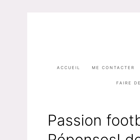
Skip
to
content
ACCUEIL
ME CONTACTER
FAIRE D
Passion footb
Réponses! 