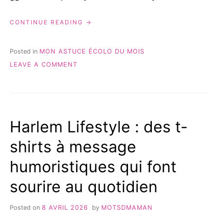
« UNBOTTLED
CONTINUE READING
:
MON
AVIS
Posted in
MON ASTUCE ÉCOLO DU MOIS
DE
ON
LEAVE A COMMENT
MAMAN
UNBOTTLED
SUR
:
CES
MON
COSMÉTIQUES
AVIS
SOLIDES
DE
QUI
Harlem Lifestyle : des t-
MAMAN
CHANGENT
SUR
VRAIMENT
shirts à message
CES
LE
QUOTIDIEN »
COSMÉTIQUES
humoristiques qui font
SOLIDES
QUI
sourire au quotidien
CHANGENT
VRAIMENT
LE
Posted on
8 AVRIL 2026
by
MOTSDMAMAN
QUOTIDIEN