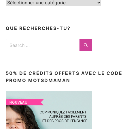
Tous
mes
articles
ici
QUE RECHERCHES-TU?
Search
for:
Search
50% DE CRÉDITS OFFERTS AVEC LE CODE
PROMO MOTSDMAMAN