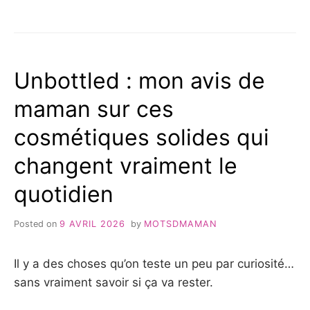
YOOJI
CONTINUENT
AVIS
DE
:
FAIRE
POURQUOI
CONFIANCE
LES
À
Unbottled : mon avis de
MAMANS
LA
CONTINUENT
MARQUE
maman sur ces
DE
? »
FAIRE
cosmétiques solides qui
CONFIANCE
À
changent vraiment le
LA
MARQUE
?
quotidien
Posted on
9 AVRIL 2026
by
MOTSDMAMAN
Il y a des choses qu’on teste un peu par curiosité…
sans vraiment savoir si ça va rester.