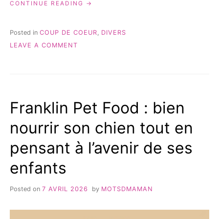
« HARLEM
CONTINUE READING
LIFESTYLE
:
DES
Posted in
COUP DE COEUR
,
DIVERS
T-
ON
LEAVE A COMMENT
SHIRTS
HARLEM
À
LIFESTYLE
MESSAGE
:
HUMORISTIQUES
DES
QUI
T-
FONT
Franklin Pet Food : bien
SHIRTS
SOURIRE
À
AU
nourrir son chien tout en
MESSAGE
QUOTIDIEN »
HUMORISTIQUES
pensant à l’avenir de ses
QUI
FONT
enfants
SOURIRE
AU
QUOTIDIEN
Posted on
7 AVRIL 2026
by
MOTSDMAMAN