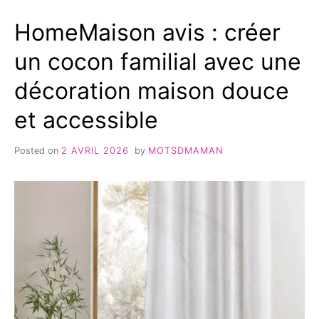
AU
:
QUOTIDIEN
HomeMaison avis : créer
ÉLÉGANCE,
? »
CONFORT
un cocon familial avec une
ET
STYLE
décoration maison douce
AU
QUOTIDIEN
et accessible
?
Posted on
2 AVRIL 2026
by
MOTSDMAMAN