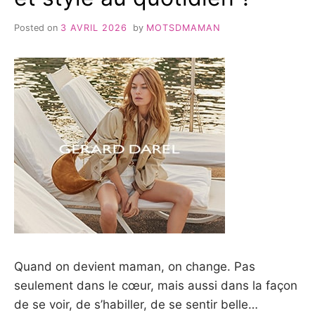
PENSANT
À
Posted on
3 AVRIL 2026
by
MOTSDMAMAN
L’AVENIR
DE
SES
ENFANTS
Quand on devient maman, on change. Pas
seulement dans le cœur, mais aussi dans la façon
de se voir, de s’habiller, de se sentir belle…