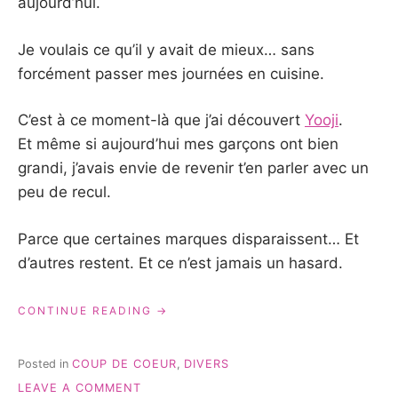
aujourd’hui.
Je voulais ce qu’il y avait de mieux… sans
forcément passer mes journées en cuisine.
C’est à ce moment-là que j’ai découvert
Yooji
.
Et même si aujourd’hui mes garçons ont bien
grandi, j’avais envie de revenir t’en parler avec un
peu de recul.
Parce que certaines marques disparaissent… Et
d’autres restent. Et ce n’est jamais un hasard.
« YOOJI
CONTINUE READING
AVIS
:
POURQUOI
Posted in
COUP DE COEUR
,
DIVERS
LES
ON
LEAVE A COMMENT
MAMANS