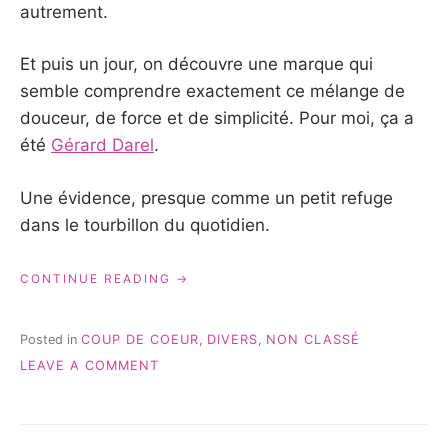
autrement.
Et puis un jour, on découvre une marque qui
semble comprendre exactement ce mélange de
douceur, de force et de simplicité. Pour moi, ça a
été
Gérard Darel
.
Une évidence, presque comme un petit refuge
dans le tourbillon du quotidien.
« POURQUOI
CONTINUE READING
J’AIME
GÉRARD
DAREL
Posted in
COUP DE COEUR
,
DIVERS
,
NON CLASSÉ
:
ON
LEAVE A COMMENT
ÉLÉGANCE,
POURQUOI
CONFORT
J’AIME
ET
GÉRARD
STYLE
DAREL