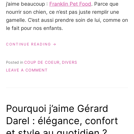
j’aime beaucoup :
Franklin Pet Food
. Parce que
nourrir son chien, ce n’est pas juste remplir une
gamelle. C’est aussi prendre soin de lui, comme on
le fait pour nos enfants.
« FRANKLIN
CONTINUE READING
PET
FOOD
:
Posted in
COUP DE COEUR
,
DIVERS
BIEN
ON
LEAVE A COMMENT
NOURRIR
FRANKLIN
SON
PET
CHIEN
FOOD
TOUT
:
EN
BIEN
PENSANT
Pourquoi j’aime Gérard
NOURRIR
À
SON
L’AVENIR
Darel : élégance, confort
CHIEN
DE
SES
TOUT
ENFANTS »
et style au quotidien ?
EN