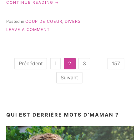
« HOMEMAISON
CONTINUE READING
AVIS
:
CRÉER
Posted in
COUP DE COEUR
,
DIVERS
UN
ON
LEAVE A COMMENT
COCON
HOMEMAISON
FAMILIAL
AVIS
AVEC
:
UNE
CRÉER
DÉCORATION
UN
Pagination
MAISON
Précédent
1
2
3
…
157
COCON
DOUCE
des
FAMILIAL
ET
Suivant
AVEC
ACCESSIBLE »
publications
UNE
DÉCORATION
MAISON
DOUCE
ET
QUI EST DERRIÈRE MOTS D’MAMAN ?
ACCESSIBLE