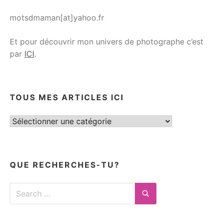
motsdmaman[at]yahoo.fr
Et pour découvrir mon univers de photographe c’est
par
ICI
.
TOUS MES ARTICLES ICI
Tous
mes
articles
ici
QUE RECHERCHES-TU?
Search
for:
Search