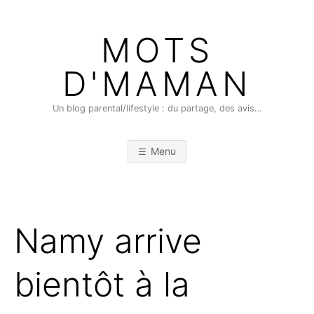
Skip
to
MOTS
content
D'MAMAN
Un blog parental/lifestyle : du partage, des avis…
Menu
Namy arrive
bientôt à la