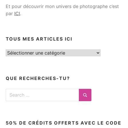
Et pour découvrir mon univers de photographe c’est
par
ICI
.
TOUS MES ARTICLES ICI
Tous
mes
articles
ici
QUE RECHERCHES-TU?
Search
for:
Search
50% DE CRÉDITS OFFERTS AVEC LE CODE