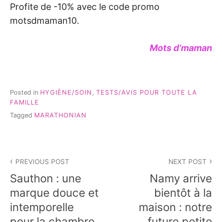
Profite de -10% avec le code promo
motsdmaman10.
Mots d’maman
Posted in
HYGIÈNE/SOIN
,
TESTS/AVIS POUR TOUTE LA
FAMILLE
Tagged
MARATHONIAN
Navigation
PREVIOUS POST
NEXT POST
de
Sauthon : une
Namy arrive
l’article
marque douce et
bientôt à la
intemporelle
maison : notre
pour la chambre
future petite