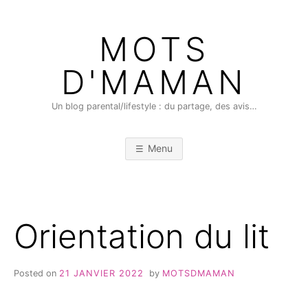
Skip
to
MOTS
content
D'MAMAN
Un blog parental/lifestyle : du partage, des avis…
Menu
Orientation du lit
Posted on
21 JANVIER 2022
by
MOTSDMAMAN