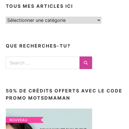
TOUS MES ARTICLES ICI
Tous
mes
articles
ici
QUE RECHERCHES-TU?
Search
for:
Search
50% DE CRÉDITS OFFERTS AVEC LE CODE
PROMO MOTSDMAMAN