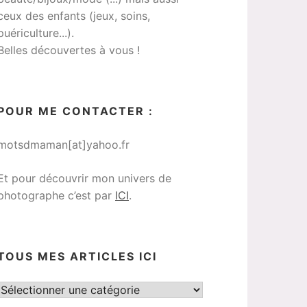
ceux des enfants (jeux, soins,
puériculture...).
Belles découvertes à vous !
POUR ME CONTACTER :
motsdmaman[at]yahoo.fr
Et pour découvrir mon univers de
photographe c’est par
ICI
.
TOUS MES ARTICLES ICI
Tous
mes