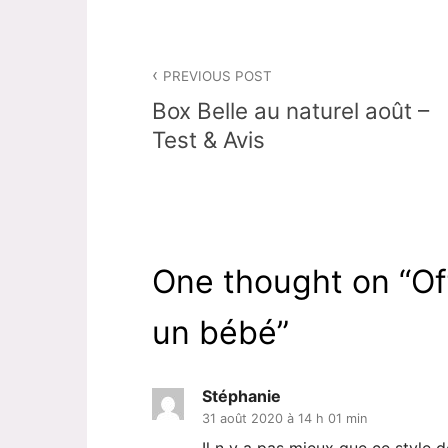
Navigation
PREVIOUS POST
de
Box Belle au naturel août –
l’article
Test & Avis
One thought on “
Of
un bébé
”
Stéphanie
31 août 2020 à 14 h 01 min
Il n y a pas mieux que ce style 