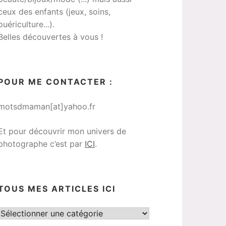
ceux des enfants (jeux, soins,
puériculture...).
Belles découvertes à vous !
POUR ME CONTACTER :
motsdmaman[at]yahoo.fr
Et pour découvrir mon univers de
photographe c’est par
ICI
.
TOUS MES ARTICLES ICI
Tous
mes