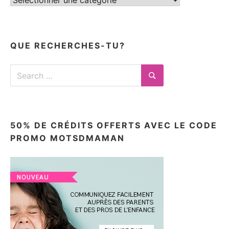
mes
articles
ici
QUE RECHERCHES-TU?
Search
for:
Search
50% DE CRÉDITS OFFERTS AVEC LE CODE
PROMO MOTSDMAMAN