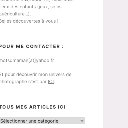
ceux des enfants (jeux, soins,
puériculture...).
Belles découvertes à vous !
POUR ME CONTACTER :
motsdmaman[at]yahoo.fr
Et pour découvrir mon univers de
photographe c’est par
ICI
.
TOUS MES ARTICLES ICI
Tous
mes