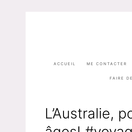
Skip
to
content
ACCUEIL
ME CONTACTER
FAIRE D
L’Australie, p
âges! #voya