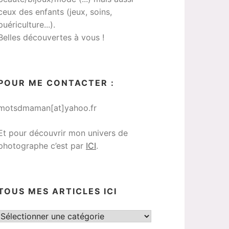
ceux des enfants (jeux, soins,
puériculture...).
Belles découvertes à vous !
POUR ME CONTACTER :
motsdmaman[at]yahoo.fr
Et pour découvrir mon univers de
photographe c’est par
ICI
.
TOUS MES ARTICLES ICI
Tous
mes