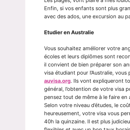
Les plages, vont plaire à mes loulo
Enfin, si vos enfants sont plus gra
avec des ados, une excursion au pa
Etudier en Australie
Vous souhaitez améliorer votre angl
écoles et leurs diplômes sont reco
il convient de bien préparer son a
visa étudiant pour l’Australie, vous
auvisa.org
. Ils vont expliqueront 
général, l’obtention de votre visa p
pensez tout de même à le faire en 
Selon votre niveau d’études, le coû
heureusement, votre visa vous perm
40h la quinzaine. Il est plus judicie
flexibles et avec un bon taux horai