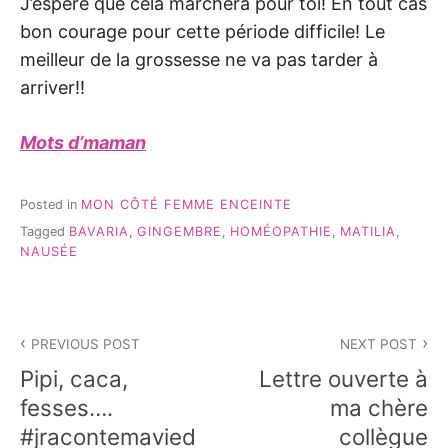
J’espère que cela marchera pour toi! En tout cas
bon courage pour cette période difficile! Le
meilleur de la grossesse ne va pas tarder à
arriver!!
Mots d’maman
Posted in
MON CÔTÉ FEMME ENCEINTE
Tagged
BAVARIA
,
GINGEMBRE
,
HOMÉOPATHIE
,
MATILIA
,
NAUSÉE
Navigation
PREVIOUS POST
NEXT POST
de
Pipi, caca,
Lettre ouverte à
l’article
fesses….
ma chère
#jracontemavied
collègue