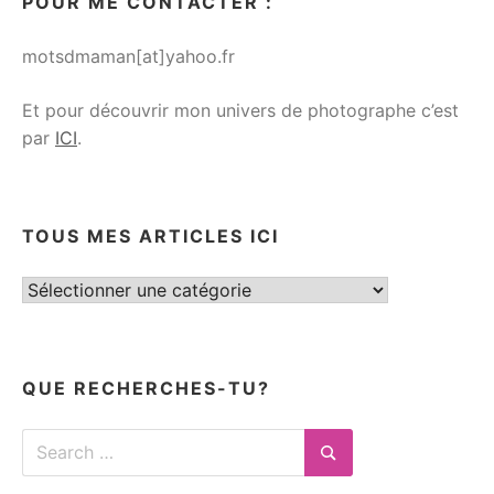
POUR ME CONTACTER :
motsdmaman[at]yahoo.fr
Et pour découvrir mon univers de photographe c’est
par
ICI
.
TOUS MES ARTICLES ICI
Tous
mes
articles
ici
QUE RECHERCHES-TU?
Search
for:
Search