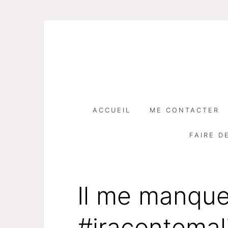
Skip
to
content
ACCUEIL
ME CONTACTER
FAIRE D
Il me manqu
#jracontemal