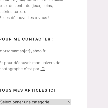
ceux des enfants (jeux, soins,
puériculture...).
Belles découvertes à vous !
POUR ME CONTACTER :
motsdmaman[at]yahoo.fr
Et pour découvrir mon univers de
photographe c’est par
ICI
.
TOUS MES ARTICLES ICI
Tous
mes