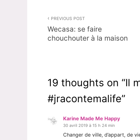
Navigation
PREVIOUS POST
de
Wecasa: se faire
l’article
chouchouter à la maison
19 thoughts on “
Il
#jracontemalife
”
Karine Made Me Happy
30 avril 2019 à 15 h 24 min
Changer de ville, d’appart, de vie