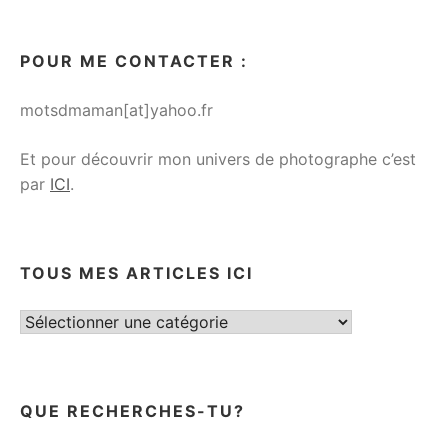
POUR ME CONTACTER :
motsdmaman[at]yahoo.fr
Et pour découvrir mon univers de photographe c’est
par
ICI
.
TOUS MES ARTICLES ICI
Tous
mes
articles
ici
QUE RECHERCHES-TU?