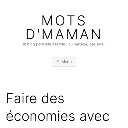
Skip
to
MOTS
content
D'MAMAN
Un blog parental/lifestyle : du partage, des avis…
Menu
Faire des
économies avec