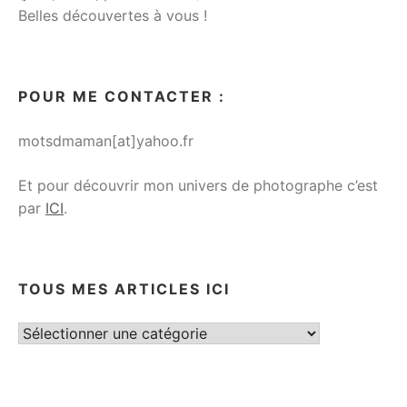
Belles découvertes à vous !
POUR ME CONTACTER :
motsdmaman[at]yahoo.fr
Et pour découvrir mon univers de photographe c’est
par
ICI
.
TOUS MES ARTICLES ICI
Tous
mes
articles
ici