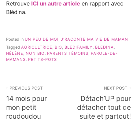
Retrouve
ICI un autre article
en rapport avec
Blédina.
Posted in
UN PEU DE MOI
,
J'RACONTE MA VIE DE MAMAN
Tagged
AGRICULTRICE
,
BIO
,
BLEDIFAMILY
,
BLEDINA
,
HÉLÈNE
,
NON BIO
,
PARENTS TÉMOINS
,
PAROLE-DE-
MAMANS
,
PETITS-POTS
Navigation
PREVIOUS POST
NEXT POST
de
14 mois pour
Détach’UP pour
l’article
mon petit
détacher tout de
roudoudou
suite et partout!