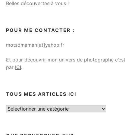
Belles découvertes à vous !
POUR ME CONTACTER :
motsdmaman[at]yahoo.fr
Et pour découvrir mon univers de photographe c’est
par
ICI
.
TOUS MES ARTICLES ICI
Tous
mes
articles
ici