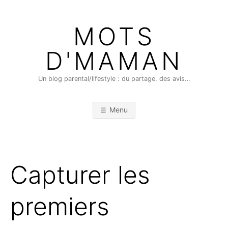
Skip
to
MOTS
content
D'MAMAN
Un blog parental/lifestyle : du partage, des avis…
Menu
Capturer les
premiers