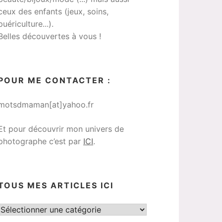
ceux des enfants (jeux, soins,
puériculture...).
Belles découvertes à vous !
POUR ME CONTACTER :
motsdmaman[at]yahoo.fr
Et pour découvrir mon univers de
photographe c’est par
ICI
.
TOUS MES ARTICLES ICI
Tous
mes