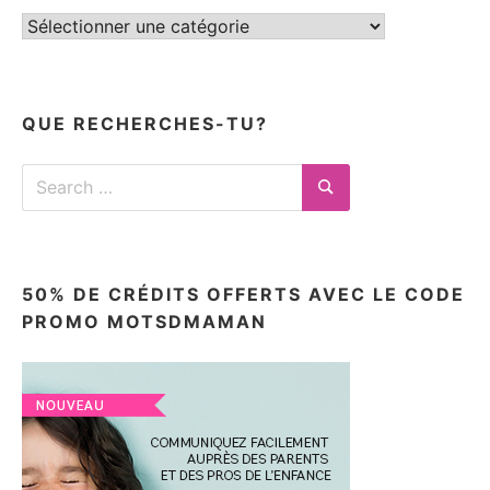
Tous
mes
articles
ici
QUE RECHERCHES-TU?
Search
for:
Search
50% DE CRÉDITS OFFERTS AVEC LE CODE
PROMO MOTSDMAMAN