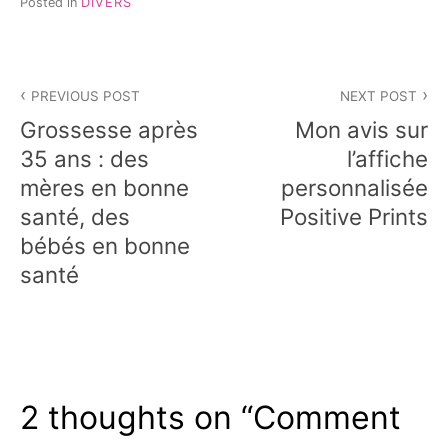
Posted in
DIVERS
Navigation
PREVIOUS POST
NEXT POST
de
Grossesse après
Mon avis sur
l’article
35 ans : des
l’affiche
mères en bonne
personnalisée
santé, des
Positive Prints
bébés en bonne
santé
2 thoughts on “
Comment