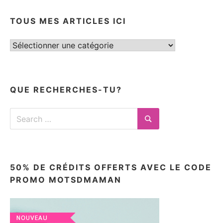
TOUS MES ARTICLES ICI
Tous
mes
articles
ici
QUE RECHERCHES-TU?
Search
for:
Search
50% DE CRÉDITS OFFERTS AVEC LE CODE
PROMO MOTSDMAMAN