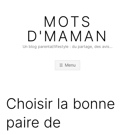
Skip
to
MOTS
content
D'MAMAN
Un blog parental/lifestyle : du partage, des avis…
Menu
Choisir la bonne
paire de