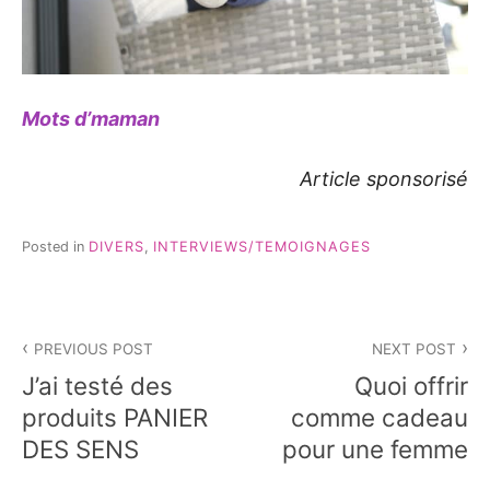
Mots d’maman
Article sponsorisé
Posted in
DIVERS
,
INTERVIEWS/TEMOIGNAGES
Navigation
PREVIOUS POST
NEXT POST
de
J’ai testé des
Quoi offrir
l’article
produits PANIER
comme cadeau
DES SENS
pour une femme