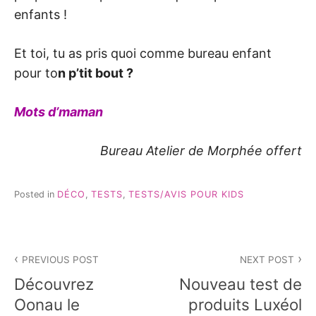
enfants !
Et toi, tu as pris quoi comme bureau enfant
pour to
n p’tit bout ?
Mots d’maman
Bureau Atelier de Morphée offert
Posted in
DÉCO
,
TESTS
,
TESTS/AVIS POUR KIDS
Navigation
PREVIOUS POST
NEXT POST
de
Découvrez
Nouveau test de
l’article
Oonau le
produits Luxéol