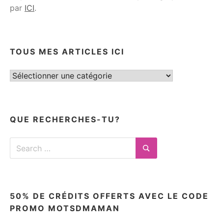
par
ICI
.
TOUS MES ARTICLES ICI
Tous
mes
articles
ici
QUE RECHERCHES-TU?
Search
for:
Search
50% DE CRÉDITS OFFERTS AVEC LE CODE
PROMO MOTSDMAMAN