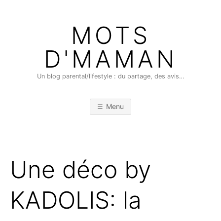
Skip
to
MOTS
content
D'MAMAN
Un blog parental/lifestyle : du partage, des avis…
Menu
Une déco by
KADOLIS: la