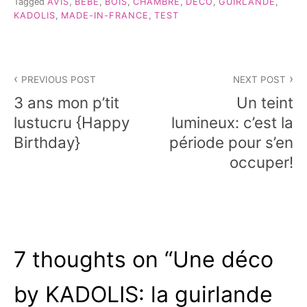
Tagged
AVIS
,
BEBE
,
BOIS
,
CHAMBRE
,
DECO
,
GUIRLANDE
,
KADOLIS
,
MADE-IN-FRANCE
,
TEST
Navigation
PREVIOUS POST
NEXT POST
de
3 ans mon p’tit
Un teint
l’article
lustucru {Happy
lumineux: c’est la
Birthday}
période pour s’en
occuper!
7 thoughts on “
Une déco
by KADOLIS: la guirlande