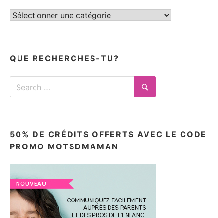
Tous
mes
articles
ici
QUE RECHERCHES-TU?
Search
for:
Search
50% DE CRÉDITS OFFERTS AVEC LE CODE
PROMO MOTSDMAMAN