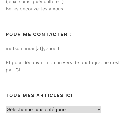
(jeux, soins, puériculture...).
Belles découvertes à vous !
POUR ME CONTACTER :
motsdmaman[at]yahoo.fr
Et pour découvrir mon univers de photographe c’est
par
ICI
.
TOUS MES ARTICLES ICI
Tous
mes
articles