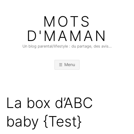
Skip
to
MOTS
content
D'MAMAN
Un blog parental/lifestyle : du partage, des avis…
Menu
La box d’ABC
baby {Test}