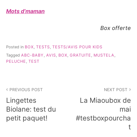
Mots d’maman
Box offerte
Posted in
BOX
,
TESTS
,
TESTS/AVIS POUR KIDS
Tagged
ABC-BABY
,
AVIS
,
BOX
,
GRATUITE
,
MUSTELA
,
PELUCHE
,
TEST
Navigation
PREVIOUS POST
NEXT POST
de
Lingettes
La Miaoubox de
l’article
Biolane: test du
mai
petit paquet!
#testboxpourcha
t