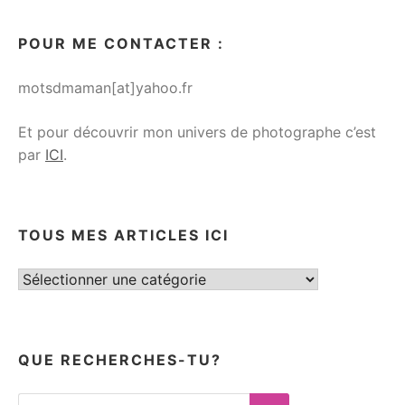
POUR ME CONTACTER :
motsdmaman[at]yahoo.fr
Et pour découvrir mon univers de photographe c’est
par
ICI
.
TOUS MES ARTICLES ICI
Tous
mes
articles
ici
QUE RECHERCHES-TU?
Search