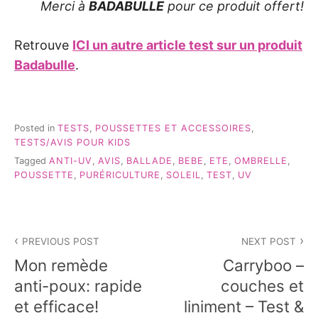
Merci à
BADABULLE
pour ce produit offert!
Retrouve
ICI un autre article test sur un produit
Badabulle
.
Posted in
TESTS
,
POUSSETTES ET ACCESSOIRES
,
TESTS/AVIS POUR KIDS
Tagged
ANTI-UV
,
AVIS
,
BALLADE
,
BEBE
,
ETE
,
OMBRELLE
,
POUSSETTE
,
PURÉRICULTURE
,
SOLEIL
,
TEST
,
UV
Navigation
PREVIOUS POST
NEXT POST
de
Mon remède
Carryboo –
l’article
anti-poux: rapide
couches et
et efficace!
liniment – Test &