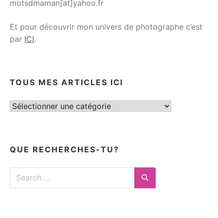
motsdmaman[at]yahoo.fr
Et pour découvrir mon univers de photographe c’est
par
ICI
.
TOUS MES ARTICLES ICI
Tous
mes
articles
ici
QUE RECHERCHES-TU?
Search
for:
Search