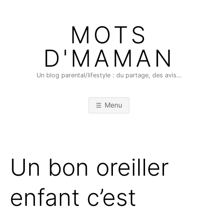
Skip
to
MOTS
content
D'MAMAN
Un blog parental/lifestyle : du partage, des avis…
Menu
Un bon oreiller
enfant c’est