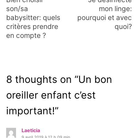
l’article
son/sa
mon linge:
babysitter: quels
pourquoi et avec
critères prendre
quoi?
en compte ?
8 thoughts on “
Un bon
oreiller enfant c’est
important!
”
Laeticia
9 avril 2019 à 12 h 09 min