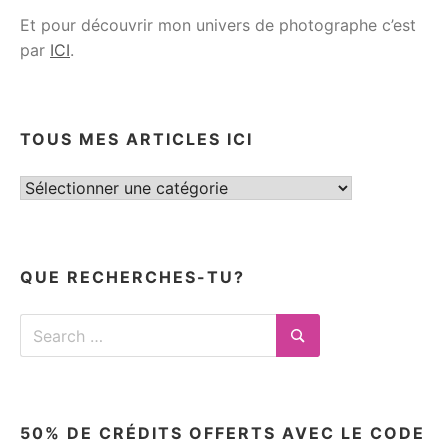
Et pour découvrir mon univers de photographe c’est
par
ICI
.
TOUS MES ARTICLES ICI
Tous
mes
articles
ici
QUE RECHERCHES-TU?
Search
for:
Search
50% DE CRÉDITS OFFERTS AVEC LE CODE