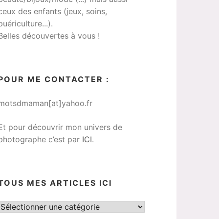
ceux des enfants (jeux, soins,
puériculture...).
Belles découvertes à vous !
POUR ME CONTACTER :
motsdmaman[at]yahoo.fr
Et pour découvrir mon univers de
photographe c’est par
ICI
.
TOUS MES ARTICLES ICI
Tous
mes