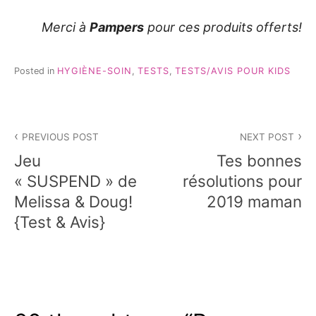
Merci à
Pampers
pour ces produits offerts!
Posted in
HYGIÈNE-SOIN
,
TESTS
,
TESTS/AVIS POUR KIDS
Navigation
PREVIOUS POST
NEXT POST
de
Jeu
Tes bonnes
l’article
« SUSPEND » de
résolutions pour
Melissa & Doug!
2019 maman
{Test & Avis}