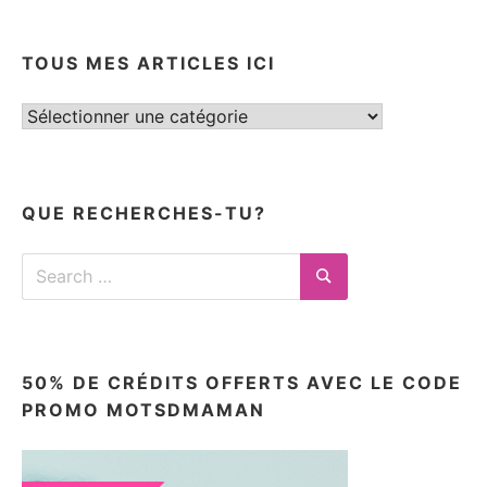
TOUS MES ARTICLES ICI
Tous
mes
articles
ici
QUE RECHERCHES-TU?
Search
for:
Search
50% DE CRÉDITS OFFERTS AVEC LE CODE
PROMO MOTSDMAMAN