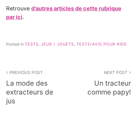
Retrouve
d’autres articles de cette rubrique
par ici
.
Posted in
TESTS
,
JEUX / JOUETS
,
TESTS/AVIS POUR KIDS
Navigation
PREVIOUS POST
NEXT POST
de
La mode des
Un tracteur
l’article
extracteurs de
comme papy!
jus