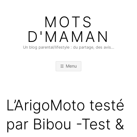
Skip
to
MOTS
content
D'MAMAN
Un blog parental/lifestyle : du partage, des avis…
Menu
L’ArigoMoto testé
par Bibou -Test &