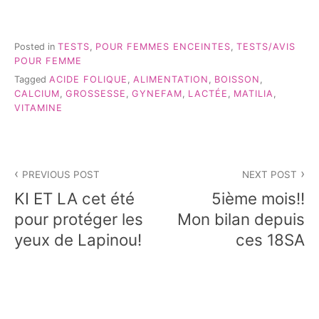
Posted in
TESTS
,
POUR FEMMES ENCEINTES
,
TESTS/AVIS
POUR FEMME
Tagged
ACIDE FOLIQUE
,
ALIMENTATION
,
BOISSON
,
CALCIUM
,
GROSSESSE
,
GYNEFAM
,
LACTÉE
,
MATILIA
,
VITAMINE
Navigation
PREVIOUS POST
NEXT POST
de
KI ET LA cet été
5ième mois!!
l’article
pour protéger les
Mon bilan depuis
yeux de Lapinou!
ces 18SA