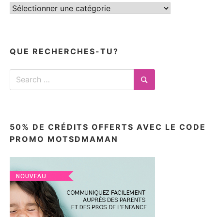
Tous
mes
articles
ici
QUE RECHERCHES-TU?
Search
for:
Search
50% DE CRÉDITS OFFERTS AVEC LE CODE
PROMO MOTSDMAMAN