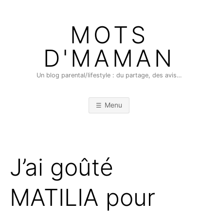
Skip
to
MOTS
content
D'MAMAN
Un blog parental/lifestyle : du partage, des avis…
Menu
J’ai goûté
MATILIA pour