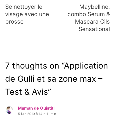
de
Se nettoyer le
Maybelline:
l’article
visage avec une
combo Serum &
brosse
Mascara Cils
Sensational
7 thoughts on “
Application
de Gulli et sa zone max –
Test & Avis
”
Maman de Ouistiti
5 juin 2019 à 14 h 11 min