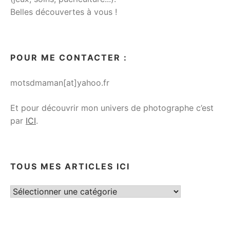
Belles découvertes à vous !
POUR ME CONTACTER :
motsdmaman[at]yahoo.fr
Et pour découvrir mon univers de photographe c’est
par
ICI
.
TOUS MES ARTICLES ICI
Tous
mes
articles
ici