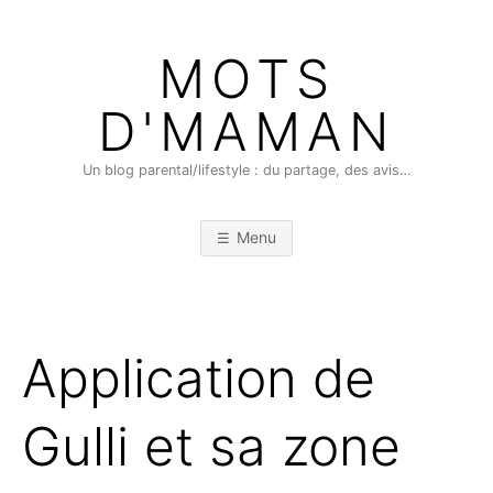
Skip
to
MOTS
content
D'MAMAN
Un blog parental/lifestyle : du partage, des avis…
Menu
Application de
Gulli et sa zone