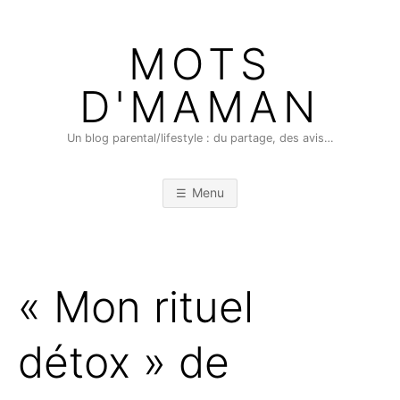
Skip
to
MOTS
content
D'MAMAN
Un blog parental/lifestyle : du partage, des avis…
Menu
« Mon rituel
détox » de