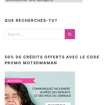
mes
articles
ici
QUE RECHERCHES-TU?
Search
for:
Search
50% DE CRÉDITS OFFERTS AVEC LE CODE
PROMO MOTSDMAMAN