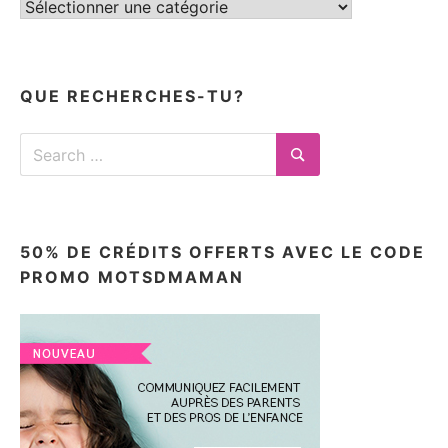
Tous
mes
articles
ici
QUE RECHERCHES-TU?
Search
for:
Search
50% DE CRÉDITS OFFERTS AVEC LE CODE
PROMO MOTSDMAMAN