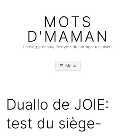
Skip
to
MOTS
content
D'MAMAN
Un blog parental/lifestyle : du partage, des avis…
Menu
Duallo de JOIE:
test du siège-