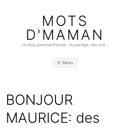
Skip
to
MOTS
content
D'MAMAN
Un blog parental/lifestyle : du partage, des avis…
Menu
BONJOUR
MAURICE: des