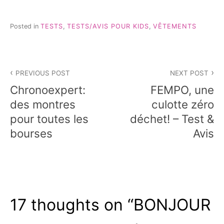
Posted in
TESTS
,
TESTS/AVIS POUR KIDS
,
VÊTEMENTS
Navigation
PREVIOUS POST
NEXT POST
de
Chronoexpert:
FEMPO, une
l’article
des montres
culotte zéro
pour toutes les
déchet! – Test &
bourses
Avis
17 thoughts on “
BONJOUR