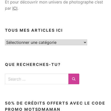
Et pour découvrir mon univers de photographe c’est
par
ICI
.
TOUS MES ARTICLES ICI
Tous
mes
articles
ici
QUE RECHERCHES-TU?
Search
for:
Search
50% DE CRÉDITS OFFERTS AVEC LE CODE
PROMO MOTSDMAMAN