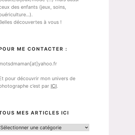
ceux des enfants (jeux, soins,
puériculture...).
Belles découvertes à vous !
POUR ME CONTACTER :
motsdmaman[at]yahoo.fr
Et pour découvrir mon univers de
photographe c’est par
ICI
.
TOUS MES ARTICLES ICI
Tous
mes